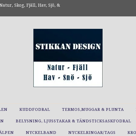
atur, Skog, Fjäll, Hav, Sjö, &
LEN
KUDDFODRAL
TERMOS,MUGGAR & PLUNTA
RN
BELYSNING, LJUSSTAKAR & TÄNDSTICKSASKFODRAL
JÄLPEN
NYCKELBAND
NYCKELRINGAR/TAGS
KR