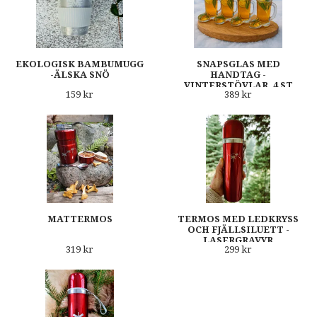
EKOLOGISK BAMBUMUGG
SNAPSGLAS MED
-ÄLSKA SNÖ
HANDTAG -
VINTERSTÖVLAR, 4 ST
159 kr
389 kr
MATTERMOS
TERMOS MED LEDKRYSS
OCH FJÄLLSILUETT -
LASERGRAVYR
319 kr
299 kr