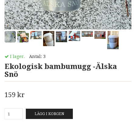
I lager.
Antal:
3
Ekologisk bambumugg -Älska
Snö
159 kr
LÄGG I KORGEN