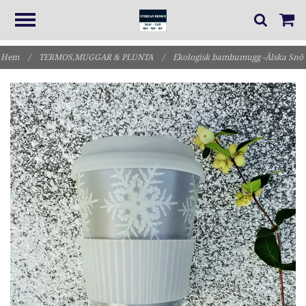
Hem
/
TERMOS,MUGGAR & PLUNTA
/
Ekologisk bambumugg -Älska Snö