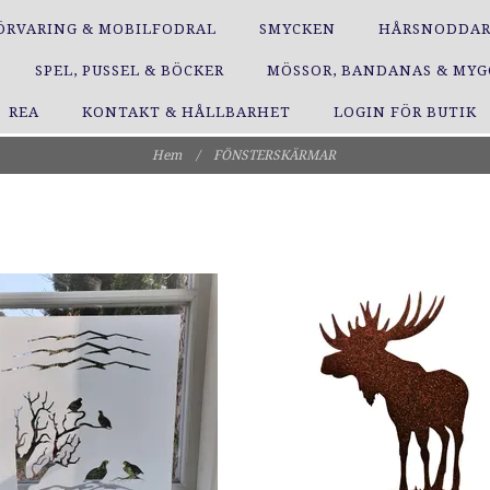
ÖRVARING & MOBILFODRAL
SMYCKEN
HÅRSNODDA
SPEL, PUSSEL & BÖCKER
MÖSSOR, BANDANAS & MY
REA
KONTAKT & HÅLLBARHET
LOGIN FÖR BUTIK
Hem
/
FÖNSTERSKÄRMAR