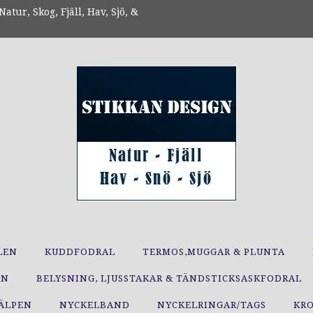
atur, Skog, Fjäll, Hav, Sjö, &
LEN
KUDDFODRAL
TERMOS,MUGGAR & PLUNTA
RN
BELYSNING, LJUSSTAKAR & TÄNDSTICKSASKFODRAL
JÄLPEN
NYCKELBAND
NYCKELRINGAR/TAGS
KR