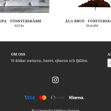
IPA - FÖNSTERSKÄRM
ÄLG BRUN - FÖNSTERS
829 kr
Slutsåld
OM OSS
A
Vi älskar naturen, havet, sjöarna och fjällen.
© Copyright Stikkan Design