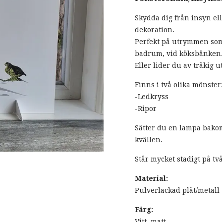
Skydda dig från insyn e
dekoration.
Perfekt på utrymmen som
badrum, vid köksbänken
Eller lider du av tråkig 
Finns i två olika mönster
-Ledkryss
-Ripor
Sätter du en lampa bakom 
kvällen.
Står mycket stadigt på tv
Material:
Pulverlackad plåt/metall
Färg:
Vitt, matt