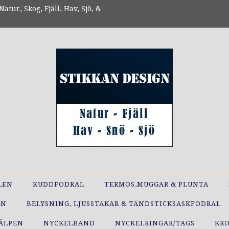
atur, Skog, Fjäll, Hav, Sjö, &
LEN
KUDDFODRAL
TERMOS,MUGGAR & PLUNTA
RN
BELYSNING, LJUSSTAKAR & TÄNDSTICKSASKFODRAL
JÄLPEN
NYCKELBAND
NYCKELRINGAR/TAGS
KR