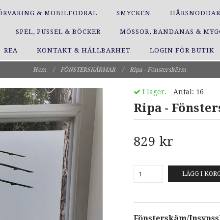
ÖRVARING & MOBILFODRAL
SMYCKEN
HÅRSNODDA
SPEL, PUSSEL & BÖCKER
MÖSSOR, BANDANAS & MY
REA
KONTAKT & HÅLLBARHET
LOGIN FÖR BUTIK
Hem
/
FÖNSTERSKÄRMAR
/
Ripa - Fönsterskärm
I lager.
Antal:
16
Ripa - Fönste
829 kr
LÄGG I KOR
Fönsterskäm/Insyns