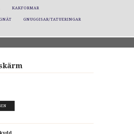
R
KAKFORMAR
GGNÄT
GNUGGISAR/TATUERINGAR
rskärm
GEN
skydd