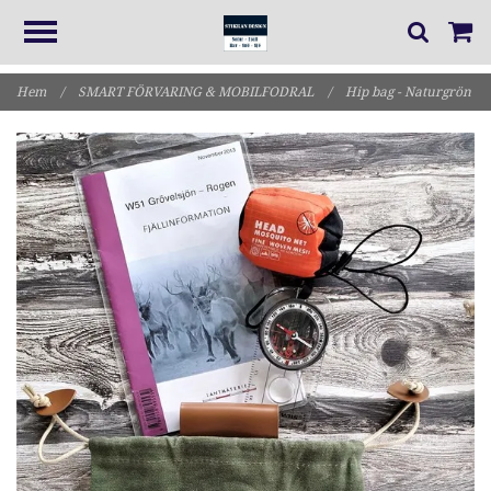
Hem
/
SMART FÖRVARING & MOBILFODRAL
/
Hip bag - Naturgrön