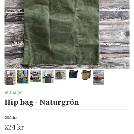
I lager.
Hip bag - Naturgrön
299 kr
224 kr