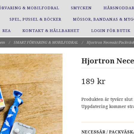
ÖRVARING & MOBILFODRAL
SMYCKEN
HÅRSNODDA
SPEL, PUSSEL & BÖCKER
MÖSSOR, BANDANAS & MY
REA
KONTAKT & HÅLLBARHET
LOGIN FÖR BUTIK
em
/
SMART FÖRVARING & MOBILFODRAL
/
Hjortron Necessär/Packväs
Hjortron Nece
189 kr
Produkten är tyvärr slut 
Uppdatering kommer strax
NECESSÄR / PACKVÄS