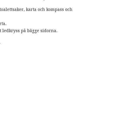
toalettsaker, karta och kompass och
rta.
t ledkryss på bägge sidorna.
.