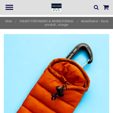
Hem
/
SMART FÖRVARING & MOBILFODRAL
/
Mobilfodral - Varm
sovsäck , orange