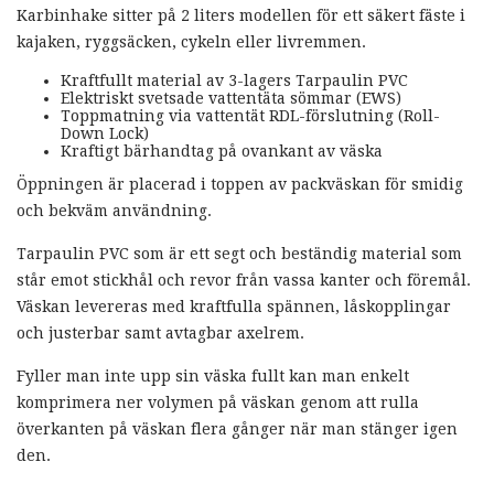
Karbinhake sitter på 2 liters modellen för ett säkert fäste i
kajaken, ryggsäcken, cykeln eller livremmen.
Kraftfullt material av 3-lagers Tarpaulin PVC
Elektriskt svetsade vattentäta sömmar (EWS)
Toppmatning via vattentät RDL-förslutning (Roll-
Down Lock)
Kraftigt bärhandtag på ovankant av väska
Öppningen är placerad i toppen av packväskan för smidig
och bekväm användning.
Tarpaulin PVC som är ett segt och beständig material som
står emot stickhål och revor från vassa kanter och föremål.
Väskan levereras med kraftfulla spännen, låskopplingar
och justerbar samt avtagbar axelrem.
Fyller man inte upp sin väska fullt kan man enkelt
komprimera ner volymen på väskan genom att rulla
överkanten på väskan flera gånger när man stänger igen
den.