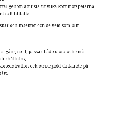
yrtal genom att lista ut vilka kort motspelarna
d rätt tillfälle.
iskar och insekter och se vem som blir
ma igång med, passar både stora och små
nderhållning.
koncentration och strategiskt tänkande på
sätt.