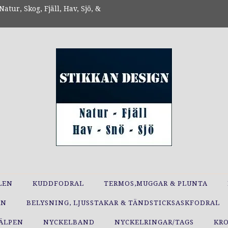
atur, Skog, Fjäll, Hav, Sjö, &
LEN
KUDDFODRAL
TERMOS,MUGGAR & PLUNTA
RN
BELYSNING, LJUSSTAKAR & TÄNDSTICKSASKFODRAL
JÄLPEN
NYCKELBAND
NYCKELRINGAR/TAGS
KR