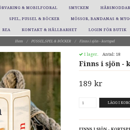
ÖRVARING & MOBILFODRAL
SMYCKEN
HÅRSNODDA
SPEL, PUSSEL & BÖCKER
MÖSSOR, BANDANAS & MY
REA
KONTAKT & HÅLLBARHET
LOGIN FÖR BUTIK
Hem
/
PUSSEL,SPEL & BÖCKER
/
Finns i sjön - kortspel
I lager.
Antal:
18
Finns i sjön - 
189 kr
LÄGG I KOR
FINNS I SJÖN - KORTSP