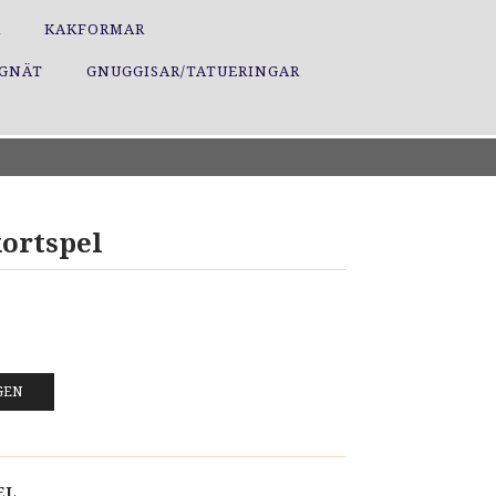
R
KAKFORMAR
GGNÄT
GNUGGISAR/TATUERINGAR
kortspel
GEN
EL