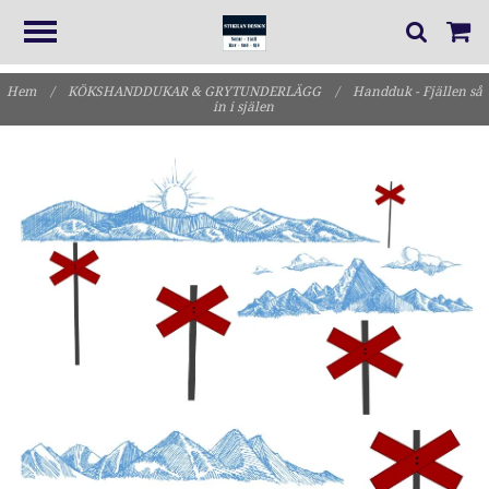
Hem
/
KÖKSHANDDUKAR & GRYTUNDERLÄGG
/
Handduk - Fjällen så
in i själen