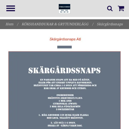
Hem
/
KÖKSHANDDUKAR & GRYTUNDERLÄGG
/
Skärgårdssnaps