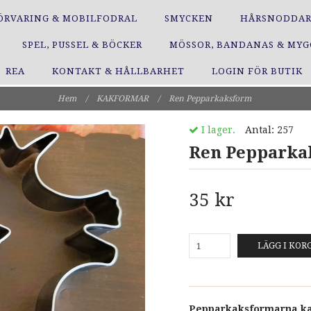
ÖRVARING & MOBILFODRAL
SMYCKEN
HÅRSNODDA
SPEL, PUSSEL & BÖCKER
MÖSSOR, BANDANAS & MY
REA
KONTAKT & HÅLLBARHET
LOGIN FÖR BUTIK
Hem
/
KAKFORMAR
/
Ren Pepparkaksform
I lager.
Antal:
257
Ren Pepparka
35 kr
LÄGG I KOR
Pepparkaksformarna kan