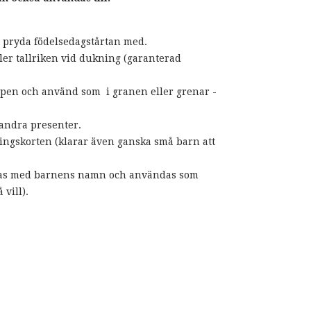
t pryda födelsedagstårtan med.
ller tallriken vid dukning (garanterad
toppen och använd som i granen eller grenar -
 andra presenter.
ningskorten (klarar även ganska små barn att
ras med barnens namn och användas som
vill).