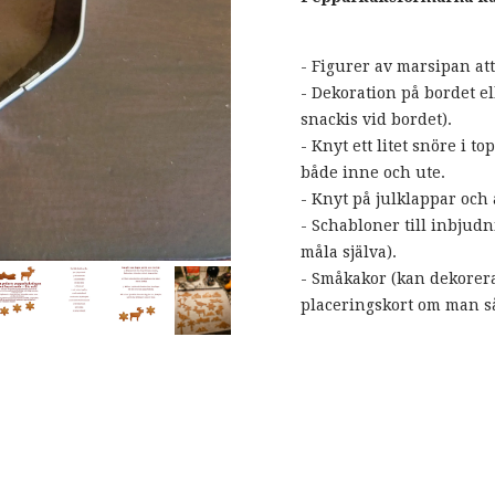
- Figurer av marsipan at
- Dekoration på bordet e
snackis vid bordet).
- Knyt ett litet snöre i 
både inne och ute.
- Knyt på julklappar och
- Schabloner till inbjud
måla själva).
- Småkakor (kan dekore
placeringskort om man så 