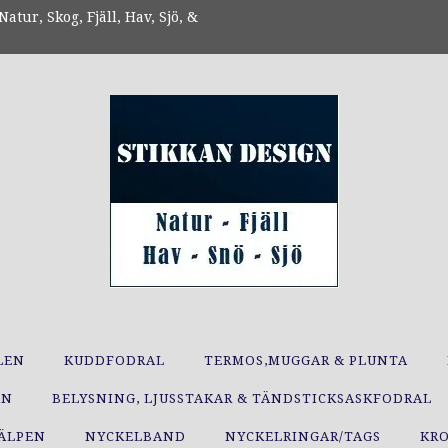
atur, Skog, Fjäll, Hav, Sjö, &
LEN
KUDDFODRAL
TERMOS,MUGGAR & PLUNTA
RN
BELYSNING, LJUSSTAKAR & TÄNDSTICKSASKFODRAL
JÄLPEN
NYCKELBAND
NYCKELRINGAR/TAGS
KR