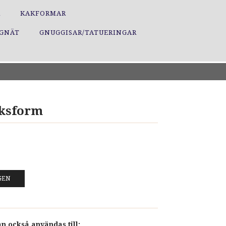
R
KAKFORMAR
GGNÄT
GNUGGISAR/TATUERINGAR
ksform
GEN
 också användas till: