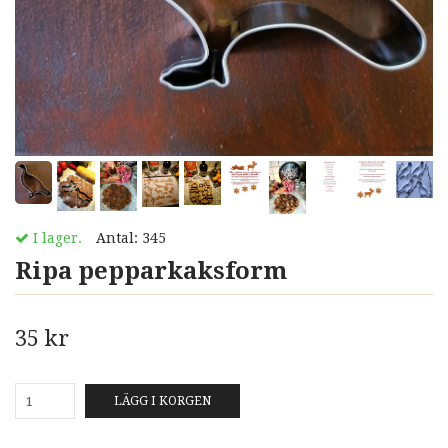
I lager.
Antal:
345
Ripa pepparkaksform
35 kr
LÄGG I KORGEN