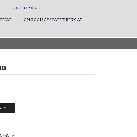
R
KAKFORMAR
GGNÄT
GNUGGISAR/TATUERINGAR
un
GEN
krokar.