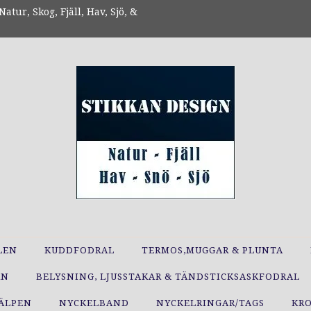
atur, Skog, Fjäll, Hav, Sjö, &
LEN
KUDDFODRAL
TERMOS,MUGGAR & PLUNTA
RN
BELYSNING, LJUSSTAKAR & TÄNDSTICKSASKFODRAL
JÄLPEN
NYCKELBAND
NYCKELRINGAR/TAGS
KR