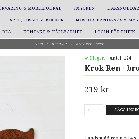
ÖRVARING & MOBILFODRAL
SMYCKEN
HÅRSNODDA
SPEL, PUSSEL & BÖCKER
MÖSSOR, BANDANAS & MY
REA
KONTAKT & HÅLLBARHET
LOGIN FÖR BUTIK
Hem
/
KROKAR
/
Krok Ren - brun
I lager.
Antal:
124
Krok Ren - br
219 kr
LÄGG I KOR
Handsmidd ren med 4 st 