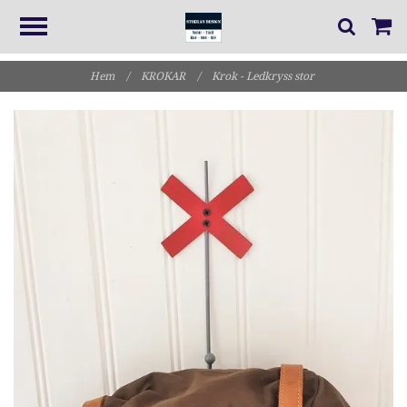
Hem
/
KROKAR
/
Krok - Ledkryss stor