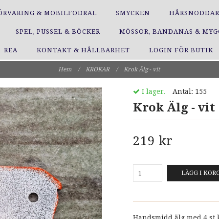
ÖRVARING & MOBILFODRAL
SMYCKEN
HÅRSNODDA
SPEL, PUSSEL & BÖCKER
MÖSSOR, BANDANAS & MY
REA
KONTAKT & HÅLLBARHET
LOGIN FÖR BUTIK
Hem
/
KROKAR
/
Krok Älg - vit
I lager.
Antal:
155
Krok Älg - vit
219 kr
LÄGG I KOR
Handsmidd älg med 4 st 