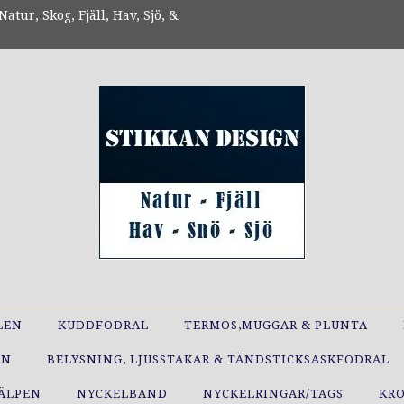
atur, Skog, Fjäll, Hav, Sjö, &
LEN
KUDDFODRAL
TERMOS,MUGGAR & PLUNTA
RN
BELYSNING, LJUSSTAKAR & TÄNDSTICKSASKFODRAL
JÄLPEN
NYCKELBAND
NYCKELRINGAR/TAGS
KR