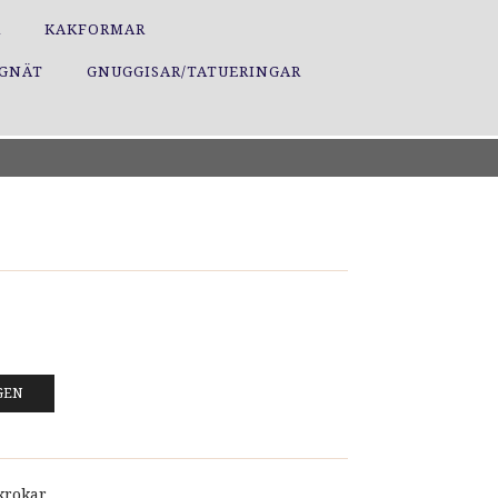
R
KAKFORMAR
GGNÄT
GNUGGISAR/TATUERINGAR
GEN
krokar.