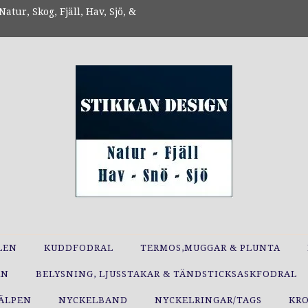
atur, Skog, Fjäll, Hav, Sjö, &
LEN
KUDDFODRAL
TERMOS,MUGGAR & PLUNTA
RN
BELYSNING, LJUSSTAKAR & TÄNDSTICKSASKFODRAL
JÄLPEN
NYCKELBAND
NYCKELRINGAR/TAGS
KR