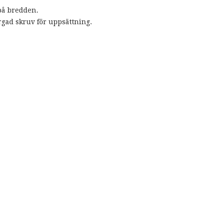
på bredden.
rgad skruv för uppsättning.