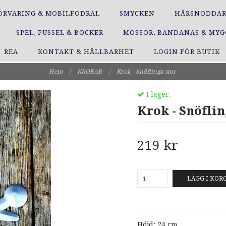
ÖRVARING & MOBILFODRAL
SMYCKEN
HÅRSNODDA
SPEL, PUSSEL & BÖCKER
MÖSSOR, BANDANAS & MY
REA
KONTAKT & HÅLLBARHET
LOGIN FÖR BUTIK
Hem
/
KROKAR
/
Krok - Snöflinga stor
I lager.
Krok - Snöflin
219 kr
LÄGG I KOR
Höjd: 24 cm.