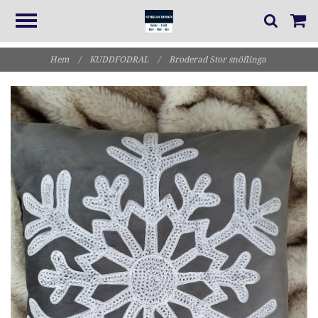
Hem
/
KUDDFODRAL
/
Broderad Stor snöflinga