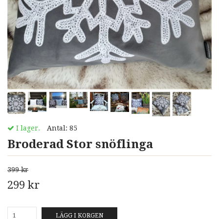
I lager.
Antal:
85
Broderad Stor snöflinga
399 kr
299 kr
LÄGG I KORGEN