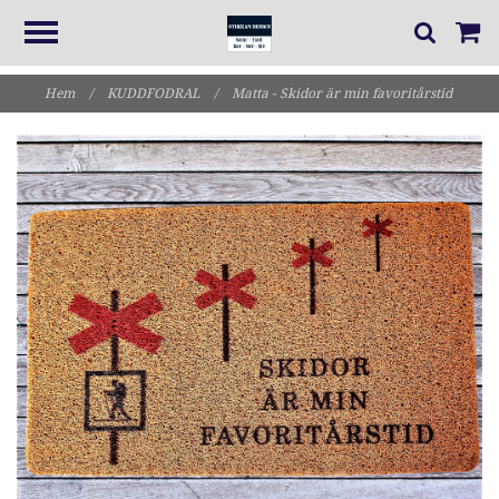
Hem
/
KUDDFODRAL
/
Matta - Skidor är min favoritårstid