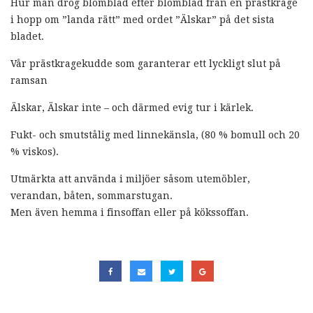
Hur man drog blomblad efter blomblad från en prästkrage
i hopp om ”landa rätt” med ordet ”Älskar” på det sista
bladet.
Vår prästkragekudde som garanterar ett lyckligt slut på
ramsan
Älskar, Älskar inte – och därmed evig tur i kärlek.
Fukt- och smutstålig med linnekänsla, (80 % bomull och 20
% viskos).
Utmärkta att använda i miljöer såsom utemöbler,
verandan, båten, sommarstugan.
Men även hemma i finsoffan eller på kökssoffan.