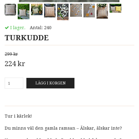
I lager.
Antal:
240
TURKUDDE
299 kr
224 kr
LÄGG I KORGEN
Tur i kärlek!
Du minns väl den gamla ramsan – Älskar, älskar inte?