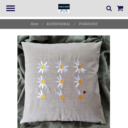
Hem
/
KUDDFODRAL
/
TURKUDDE