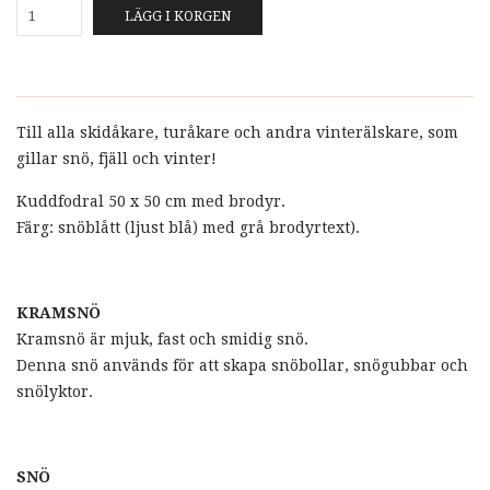
LÄGG I KORGEN
Till alla skidåkare, turåkare och andra vinterälskare, som
gillar snö, fjäll och vinter!
Kuddfodral 50 x 50 cm med brodyr.
Färg: snöblått (ljust blå) med grå brodyrtext).
KRAMSNÖ
Kramsnö är mjuk, fast och smidig snö.
Denna snö används för att skapa snöbollar, snögubbar och
snölyktor.
SNÖ