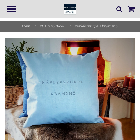
Hem
/
KUDDFODRAL
/
Kärleksvurpa i kramsnö