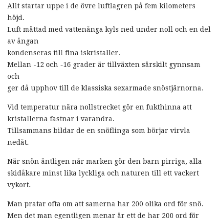
Allt startar uppe i de övre luftlagren på fem kilometers
höjd.
Luft mättad med vattenånga kyls ned under noll och en del
av ångan
kondenseras till fina iskristaller.
Mellan -12 och -16 grader är tillväxten särskilt gynnsam
och
ger då upphov till de klassiska sexarmade snöstjärnorna.
Vid temperatur nära nollstrecket gör en fukthinna att
kristallerna fastnar i varandra.
Tillsammans bildar de en snöflinga som börjar virvla
nedåt.
När snön äntligen når marken gör den barn pirriga, alla
skidåkare minst lika lyckliga och naturen till ett vackert
vykort.
Man pratar ofta om att samerna har 200 olika ord för snö.
Men det man egentligen menar är ett de har 200 ord för