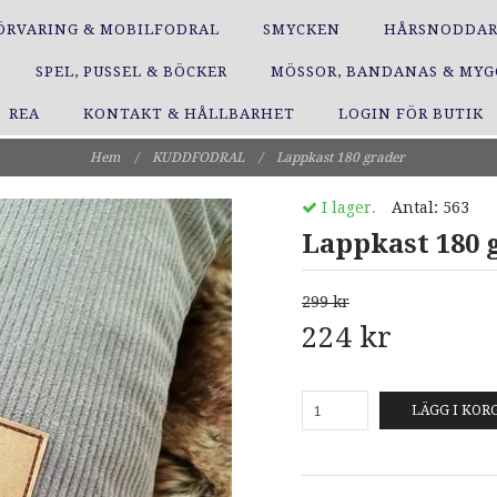
ÖRVARING & MOBILFODRAL
SMYCKEN
HÅRSNODDA
SPEL, PUSSEL & BÖCKER
MÖSSOR, BANDANAS & MY
REA
KONTAKT & HÅLLBARHET
LOGIN FÖR BUTIK
Hem
/
KUDDFODRAL
/
Lappkast 180 grader
I lager.
Antal:
563
Lappkast 180 
299 kr
224 kr
LÄGG I KOR