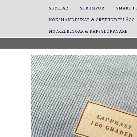
SKYLTAR
STRUMPOR
SMART F
KÖKSHANDDUKAR & GRYTUNDERLÄGG
NYCKELRINGAR & KAPSYLÖPPNARE