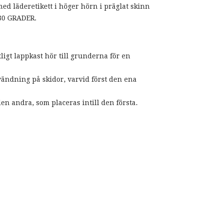
d läderetikett i höger hörn i präglat skinn
80 GRADER.
ligt lappkast hör till grunderna för en
vändning på skidor, varvid först den ena
en andra, som placeras intill den första.