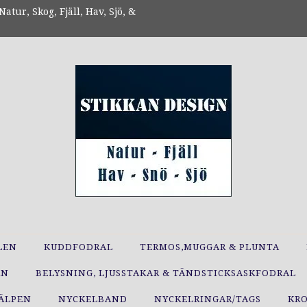
atur, Skog, Fjäll, Hav, Sjö, &
LEN
KUDDFODRAL
TERMOS,MUGGAR & PLUNTA
RN
BELYSNING, LJUSSTAKAR & TÄNDSTICKSASKFODRAL
JÄLPEN
NYCKELBAND
NYCKELRINGAR/TAGS
KR