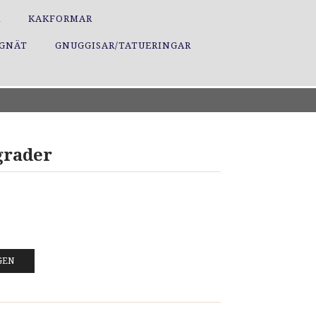
R
KAKFORMAR
GGNÄT
GNUGGISAR/TATUERINGAR
grader
GEN