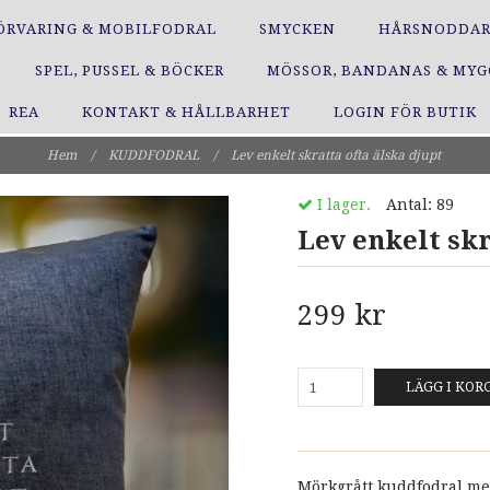
ÖRVARING & MOBILFODRAL
SMYCKEN
HÅRSNODDA
SPEL, PUSSEL & BÖCKER
MÖSSOR, BANDANAS & MY
REA
KONTAKT & HÅLLBARHET
LOGIN FÖR BUTIK
Hem
/
KUDDFODRAL
/
Lev enkelt skratta ofta älska djupt
I lager.
Antal:
89
Lev enkelt skr
299 kr
LÄGG I KOR
Mörkgrått kuddfodral me