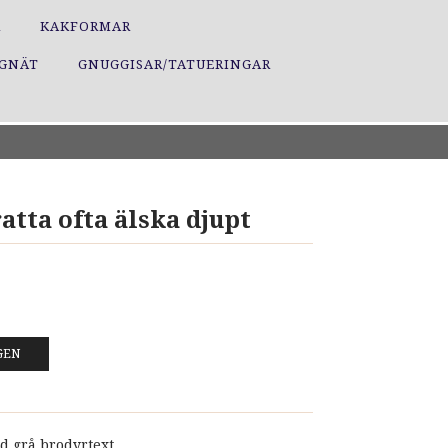
R
KAKFORMAR
GGNÄT
GNUGGISAR/TATUERINGAR
atta ofta älska djupt
GEN
d grå brodyrtext.