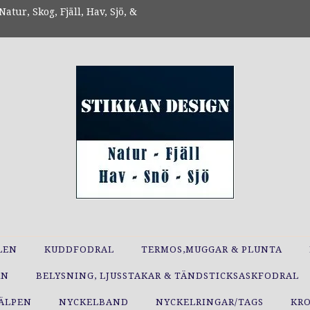
atur, Skog, Fjäll, Hav, Sjö, &
LEN
KUDDFODRAL
TERMOS,MUGGAR & PLUNTA
RN
BELYSNING, LJUSSTAKAR & TÄNDSTICKSASKFODRAL
JÄLPEN
NYCKELBAND
NYCKELRINGAR/TAGS
KR