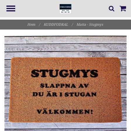
Hem
/
KUDDFODRAL
/
Matta - Stugmys