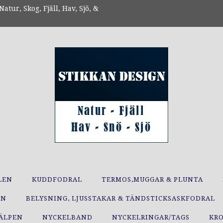
atur, Skog, Fjäll, Hav, Sjö, &
LEN
KUDDFODRAL
TERMOS,MUGGAR & PLUNTA
RN
BELYSNING, LJUSSTAKAR & TÄNDSTICKSASKFODRAL
JÄLPEN
NYCKELBAND
NYCKELRINGAR/TAGS
KR