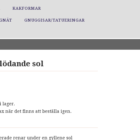
R
KAKFORMAR
GGNÄT
GNUGGISAR/TATUERINGAR
lödande sol
i lager.
 när det finns att beställa igen.
rade renar under en gyllene sol