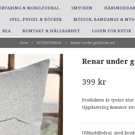
ÖRVARING & MOBILFODRAL
SMYCKEN
HÅRSNODDA
SPEL, PUSSEL & BÖCKER
MÖSSOR, BANDANAS & MY
REA
KONTAKT & HÅLLBARHET
LOGIN FÖR BUTIK
Hem
/
KUDDFODRAL
/
Renar under glödande sol
Renar under g
399 kr
Produkten är tyvärr slut 
Uppdatering kommer strax
Ullkuddfodral med brode