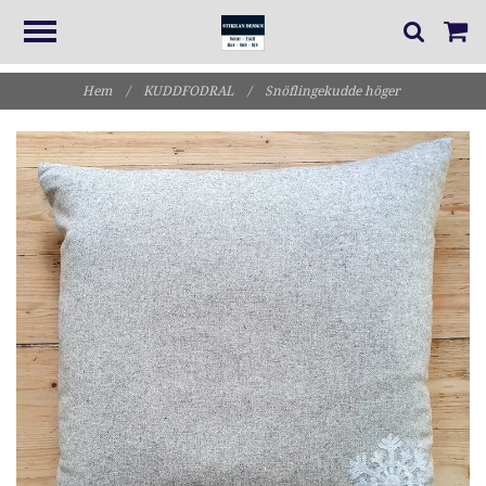
Hem
/
KUDDFODRAL
/
Snöflingekudde höger