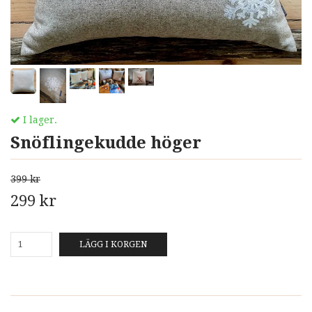
I lager.
Snöflingekudde höger
399 kr
299 kr
LÄGG I KORGEN