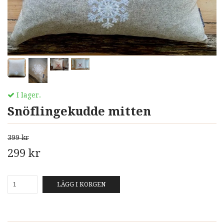
I lager.
Snöflingekudde mitten
399 kr
299 kr
LÄGG I KORGEN