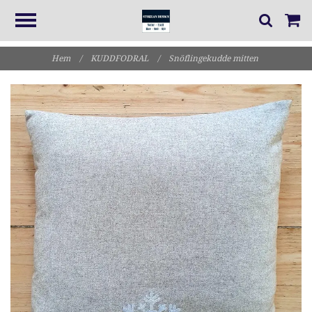
Hem
/
KUDDFODRAL
/
Snöflingekudde mitten