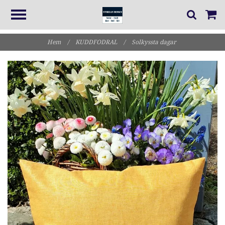
Hem
/
KUDDFODRAL
/
Solkyssta dagar