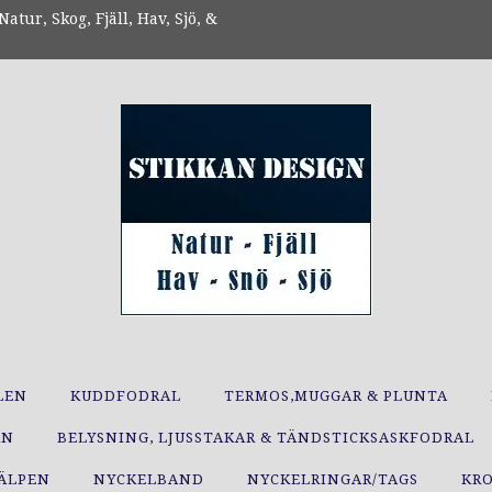
atur, Skog, Fjäll, Hav, Sjö, &
LEN
KUDDFODRAL
TERMOS,MUGGAR & PLUNTA
RN
BELYSNING, LJUSSTAKAR & TÄNDSTICKSASKFODRAL
JÄLPEN
NYCKELBAND
NYCKELRINGAR/TAGS
KR