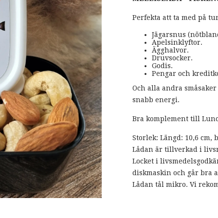
Perfekta att ta med på tu
Jägarsnus (nötblan
Apelsinklyftor.
Ägghalvor.
Druvsocker.
Godis.
Pengar och kreditko
Och alla andra småsaker ma
snabb energi.
Bra komplement till Lunc
Storlek: Längd: 10,6 cm, b
Lådan är tillverkad i li
Locket i livsmedelsgodkän
diskmaskin och går bra at
Lådan tål mikro. Vi reko