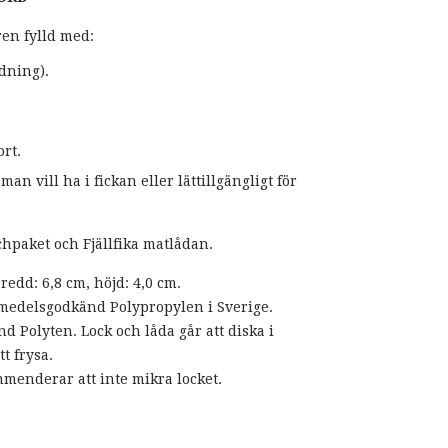
ren fylld med:
dning).
rt.
n vill ha i fickan eller lättillgängligt för
hpaket och Fjällfika matlådan.
redd: 6,8 cm, höjd: 4,0 cm.
vsmedelsgodkänd Polypropylen i Sverige.
d Polyten. Lock och låda går att diska i
t frysa.
mmenderar att inte mikra locket.