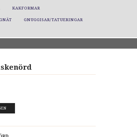
R
KAKFORMAR
GGNÄT
GNUGGISAR/TATUERINGAR
Fiskenörd
GEN
NÖRD