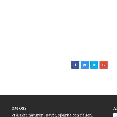
OM OSS
A
Vi älskar naturen, havet, sjöarna och fjällen.