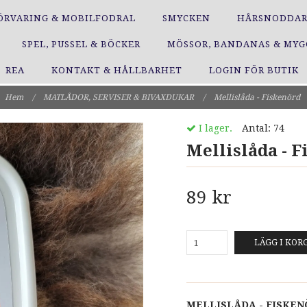
ÖRVARING & MOBILFODRAL
SMYCKEN
HÅRSNODDA
SPEL, PUSSEL & BÖCKER
MÖSSOR, BANDANAS & MY
REA
KONTAKT & HÅLLBARHET
LOGIN FÖR BUTIK
Hem
/
MATLÅDOR, SERVISER & BIVAXDUKAR
/
Mellislåda - Fiskenörd
I lager.
Antal:
74
Mellislåda - 
89 kr
LÄGG I KOR
MELLISLÅDA - FISKE