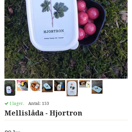
I lager.
Antal:
153
Mellislåda - Hjortron