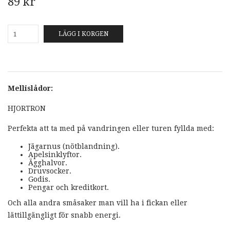
89 kr
LÄGG I KORGEN
Mellislådor:
HJORTRON
Perfekta att ta med på vandringen eller turen fyllda med:
Jägarnus (nötblandning).
Apelsinklyftor.
Ägghalvor.
Druvsocker.
Godis.
Pengar och kreditkort.
Och alla andra småsaker man vill ha i fickan eller
lättillgängligt för snabb energi.