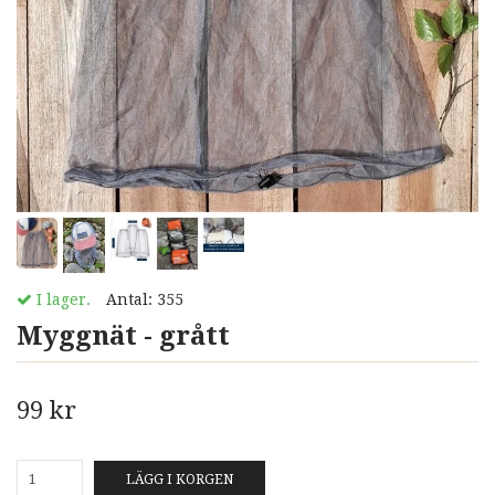
I lager.
Antal:
355
Myggnät - grått
99 kr
LÄGG I KORGEN