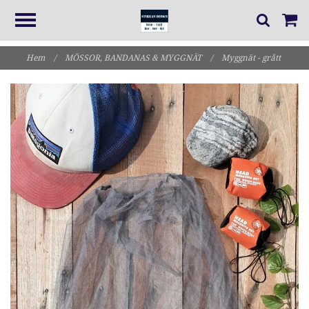
Hem
/
MÖSSOR, BANDANAS & MYGGNÄT
/
Myggnät - grått