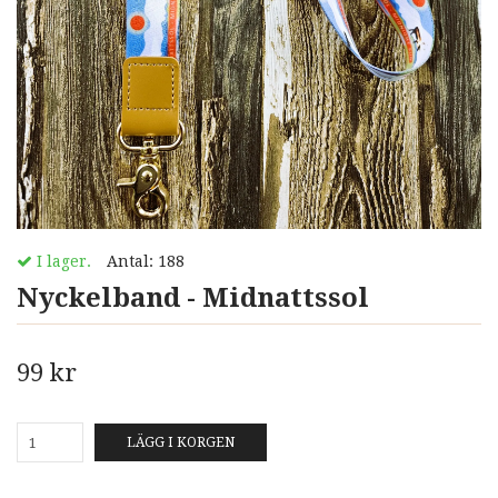
I lager.
Antal:
188
Nyckelband - Midnattssol
99 kr
LÄGG I KORGEN