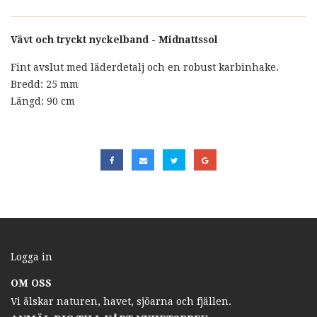
Vävt och tryckt nyckelband - Midnattssol
Fint avslut med läderdetalj och en robust karbinhake.
Bredd: 25 mm
Längd: 90 cm
Logga in
OM OSS
Vi älskar naturen, havet, sjöarna och fjällen.