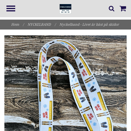
Hem
/
NYCKELBAND
/
Nyckelband - Livet är bäst på skidor