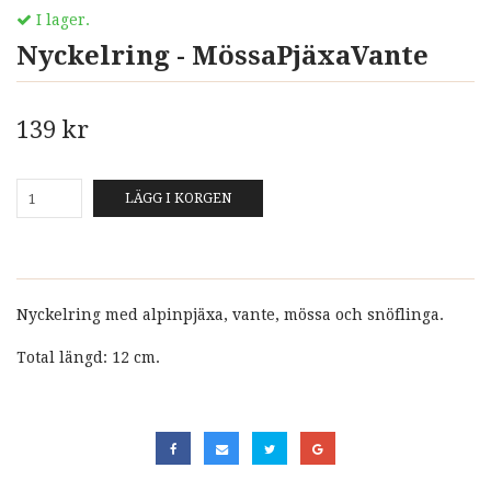
I lager.
Nyckelring - MössaPjäxaVante
139 kr
LÄGG I KORGEN
Nyckelring med alpinpjäxa, vante, mössa och snöflinga.
Total längd: 12 cm.