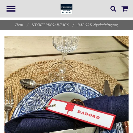
Hem
/
NYCKELRINGAR/TAGS
/
BABORD Nyckelring/tag