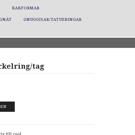
R
KAKFORMAR
GGNÄT
GNUGGISAR/TATUERINGAR
ckelring/tag
GEN
g till cool.