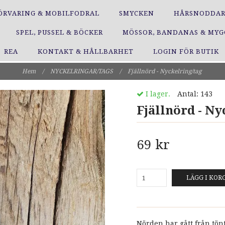
ÖRVARING & MOBILFODRAL
SMYCKEN
HÅRSNODDA
SPEL, PUSSEL & BÖCKER
MÖSSOR, BANDANAS & MY
REA
KONTAKT & HÅLLBARHET
LOGIN FÖR BUTIK
Hem
/
NYCKELRINGAR/TAGS
/
Fjällnörd - Nyckelring/tag
I lager.
Antal:
143
Fjällnörd - Ny
69 kr
LÄGG I KOR
Nörden har gått från tönti