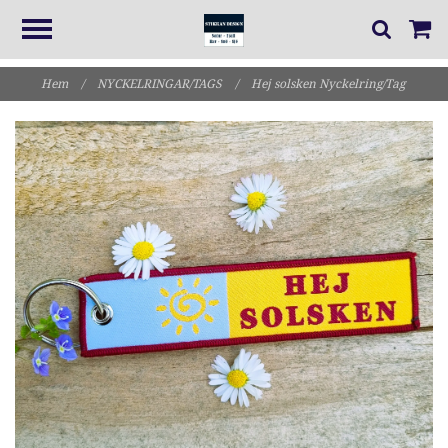
Hem
/
NYCKELRINGAR/TAGS
/
Hej solsken Nyckelring/Tag