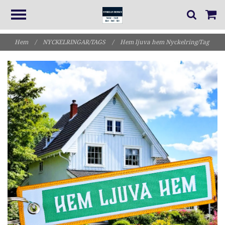
Hem
/
NYCKELRINGAR/TAGS
/
Hem ljuva hem Nyckelring/Tag