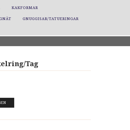
R
KAKFORMAR
GGNÄT
GNUGGISAR/TATUERINGAR
elring/Tag
GEN