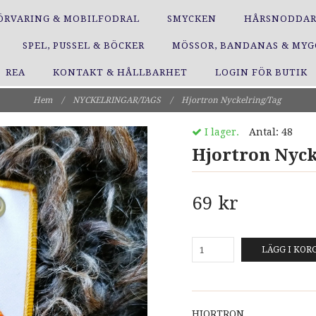
ÖRVARING & MOBILFODRAL
SMYCKEN
HÅRSNODDA
SPEL, PUSSEL & BÖCKER
MÖSSOR, BANDANAS & MY
REA
KONTAKT & HÅLLBARHET
LOGIN FÖR BUTIK
Hem
/
NYCKELRINGAR/TAGS
/
Hjortron Nyckelring/Tag
I lager.
Antal:
48
Hjortron Nyck
69 kr
LÄGG I KOR
HJORTRON