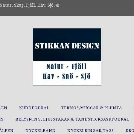
atur, Skog, Fjäll, Hav, Sjö, &
LEN
KUDDFODRAL
TERMOS,MUGGAR & PLUNTA
RN
BELYSNING, LJUSSTAKAR & TÄNDSTICKSASKFODRAL
JÄLPEN
NYCKELBAND
NYCKELRINGAR/TAGS
KR