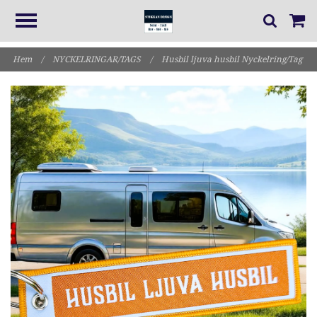
Hem
/
NYCKELRINGAR/TAGS
/
Husbil ljuva husbil Nyckelring/Tag