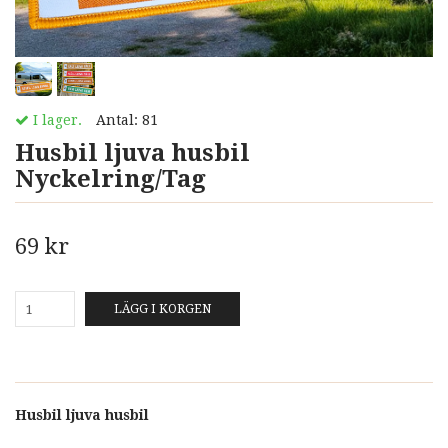
I lager.
Antal:
81
Husbil ljuva husbil
Nyckelring/Tag
69 kr
LÄGG I KORGEN
Husbil ljuva husbil