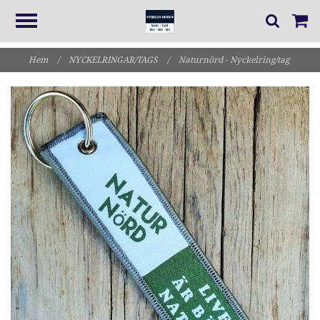
Hem
/
NYCKELRINGAR/TAGS
/
Naturnörd - Nyckelring/tag