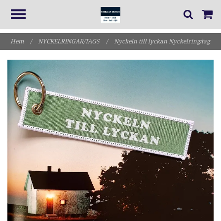
Hem
/
NYCKELRINGAR/TAGS
/
Nyckeln till lyckan Nyckelring/tag