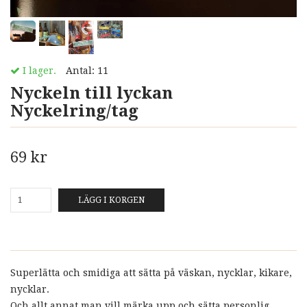
I lager.
Antal:
11
Nyckeln till lyckan
Nyckelring/tag
69 kr
LÄGG I KORGEN
Superlätta och smidiga att sätta på väskan, nycklar, kikare,
nycklar.
Och allt annat man vill märka upp och sätta personlig