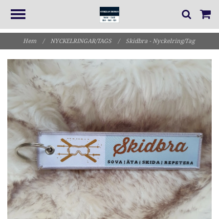
Hem
/
NYCKELRINGAR/TAGS
/
Skidbra - Nyckelring/Tag