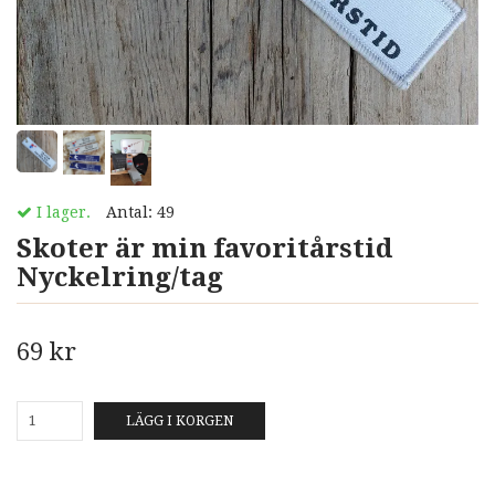
I lager.
Antal:
49
Skoter är min favoritårstid
Nyckelring/tag
69 kr
LÄGG I KORGEN