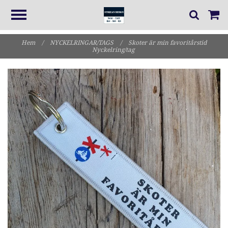
Hem
/
NYCKELRINGAR/TAGS
/
Skoter är min favoritårstid
Nyckelring/tag