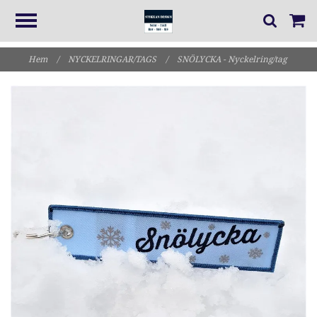
Hem
/
NYCKELRINGAR/TAGS
/
SNÖLYCKA - Nyckelring/tag