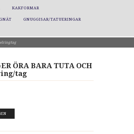
R
KAKFORMAR
GGNÄT
GNUGGISAR/TATUERINGAR
lring/tag
GER ÖRA BARA TUTA OCH
ing/tag
GEN