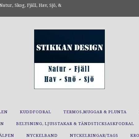
atur, Skog, Fjäll, Hav, Sjö, &
LEN
KUDDFODRAL
TERMOS,MUGGAR & PLUNTA
RN
BELYSNING, LJUSSTAKAR & TÄNDSTICKSASKFODRAL
JÄLPEN
NYCKELBAND
NYCKELRINGAR/TAGS
KR