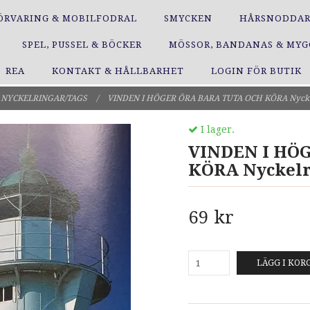
ÖRVARING & MOBILFODRAL
SMYCKEN
HÅRSNODDA
SPEL, PUSSEL & BÖCKER
MÖSSOR, BANDANAS & MY
REA
KONTAKT & HÅLLBARHET
LOGIN FÖR BUTIK
NYCKELRINGAR/TAGS
/
VINDEN I HÖGER ÖRA BARA TUTA OCH KÖRA Nycke
I lager.
VINDEN I HÖ
KÖRA Nyckelr
69 kr
LÄGG I KOR