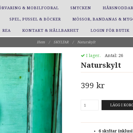
ÖRVARING & MOBILFODRAL
SMYCKEN
HÅRSNODDA
SPEL, PUSSEL & BÖCKER
MÖSSOR, BANDANAS & MY
REA
KONTAKT & HÅLLBARHET
LOGIN FÖR BUTIK
Hem
/
SKYLTAR
/
Naturskylt
I lager.
Antal:
26
Naturskylt
399 kr
LÄGG I KOR
6 skyltar inklus