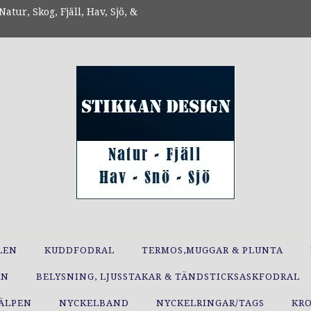
atur, Skog, Fjäll, Hav, Sjö, &
LEN
KUDDFODRAL
TERMOS,MUGGAR & PLUNTA
RN
BELYSNING, LJUSSTAKAR & TÄNDSTICKSASKFODRAL
JÄLPEN
NYCKELBAND
NYCKELRINGAR/TAGS
KR