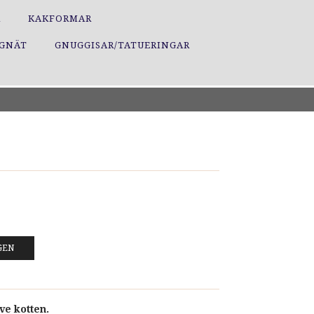
R
KAKFORMAR
GGNÄT
GNUGGISAR/TATUERINGAR
GEN
ive kotten.