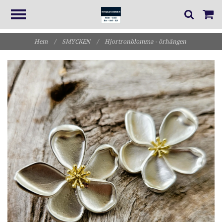
Hem
/
SMYCKEN
/
Hjortronblomma - örhängen