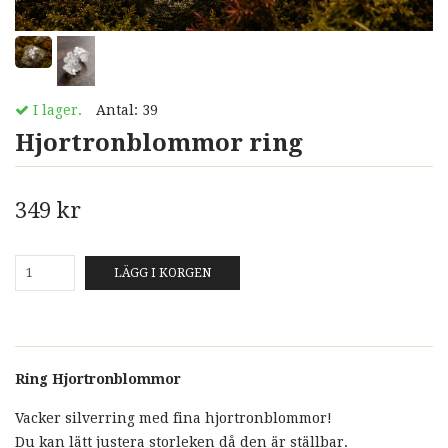
I lager.
Antal:
39
Hjortronblommor ring
349 kr
LÄGG I KORGEN
Ring Hjortronblommor
Vacker silverring med fina hjortronblommor!
Du kan lätt justera storleken då den är ställbar.